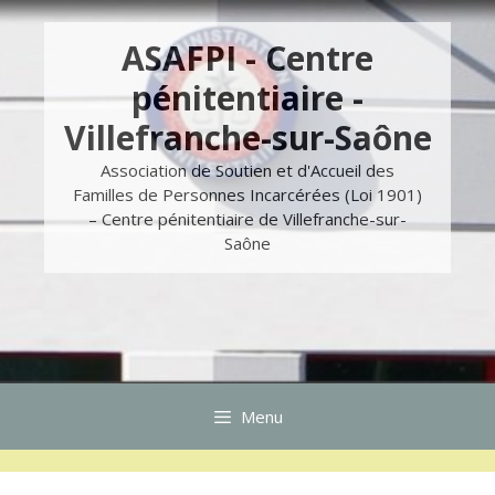
Aller
Skip
au
to
ASAFPI - Centre
contenu
content
pénitentiaire -
Villefranche-sur-Saône
Association de Soutien et d'Accueil des
Familles de Personnes Incarcérées (Loi 1901)
– Centre pénitentiaire de Villefranche-sur-
Saône
Menu