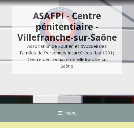
Aller
Skip
au
to
ASAFPI - Centre
contenu
content
pénitentiaire -
Villefranche-sur-Saône
Association de Soutien et d'Accueil des
Familles de Personnes Incarcérées (Loi 1901)
– Centre pénitentiaire de Villefranche-sur-
Saône
Menu