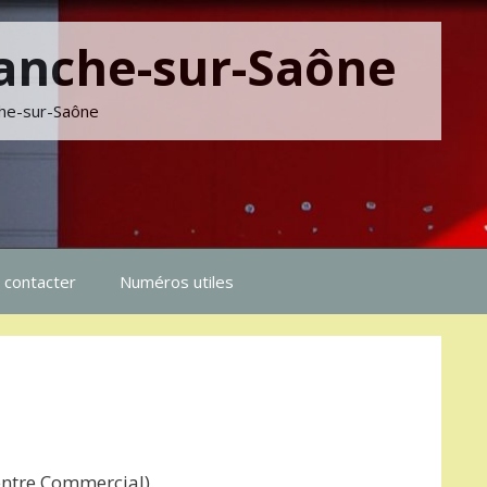
franche-sur-Saône
nche-sur-Saône
 contacter
Numéros utiles
entre Commercial).