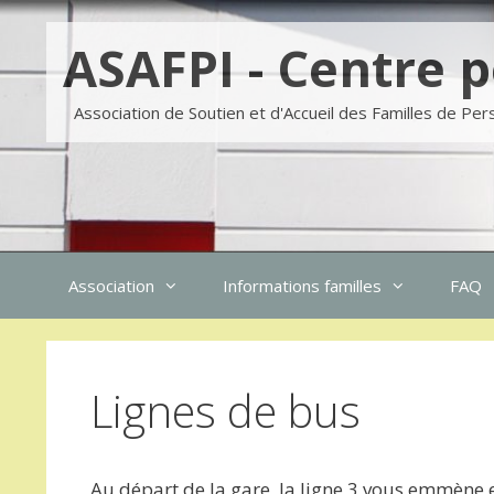
Aller
Skip
au
to
ASAFPI - Centre p
contenu
content
Association de Soutien et d'Accueil des Familles de Per
Association
Informations familles
FAQ
Lignes de bus
Au départ de la gare, la ligne 3 vous emmène 